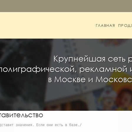
ГЛАВНАЯ
ПРОД
Крупнейшая сеть 
полиграфической, рекламной 
в Москве и Москов
авительство
дставит значения. Если они есть в базе./