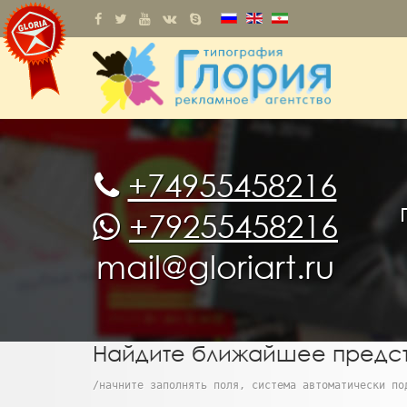
+74955458216
+79255458216
mail@gloriart.ru
Найдите ближайшее предст
/начните заполнять поля, система автоматически по