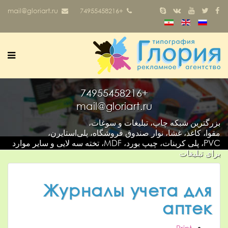
mail@gloriart.ru
+74955458216
+74955458216
mail@gloriart.ru
بزرگترین شبکه چاپ، تبلیغات و سوغات،
مقوا، کاغذ، غشا، نوار صندوق فروشگاه، پلی‌استایرن،
PVC، پلی کربنات، چیپ بورد، MDF، تخته سه لایی و سایر موارد
برای تبلیغات
Журналы учета для
аптек